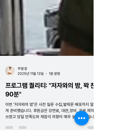
주영 장
2025년 11월 13일
1분 분량
프로그램 퀄리티: "저자와의 밤, 꽉 찬
90분"
이번 '저자와의 밤'은 사전 질문 수집,발제문 배포까지 알차