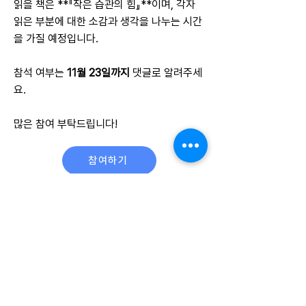
읽을 책은 **『작은 습관의 힘』**이며, 각자
읽은 부분에 대한 소감과 생각을 나누는 시간
을 가질 예정입니다.
참석 여부는
11월 23일까지
댓글로 알려주세
요.
많은 참여 부탁드립니다!
참여하기
이용약관
개인정보처리방침
© TRIBES Corp
한 사람의 위대한 변화
주소 :
서
울특별시 송파구 마천로 119 마나하임
703호 |
대표 : 장주영 | 사업자 등록번호
419-
58-00957